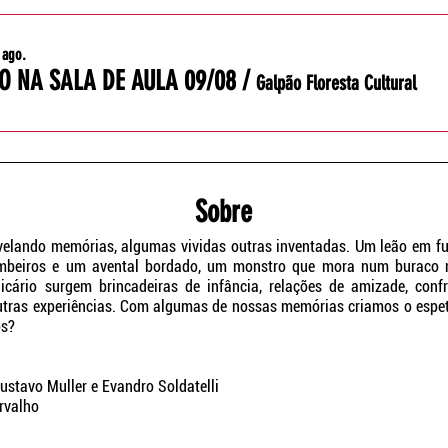
 ago.
O NA SALA DE AULA 09/08
/
Galpão Floresta Cultural
Sobre
evelando memórias, algumas vividas outras
inventadas. Um leão em fu
mbeiros e um avental bordado, um monstro que mora
num buraco n
elicário surgem brincadeiras de infância, relações de amizade,
conf
utras experiências. Com algumas de nossas memórias criamos o espe
os?
Gustavo Muller e Evandro Soldatelli
rvalho