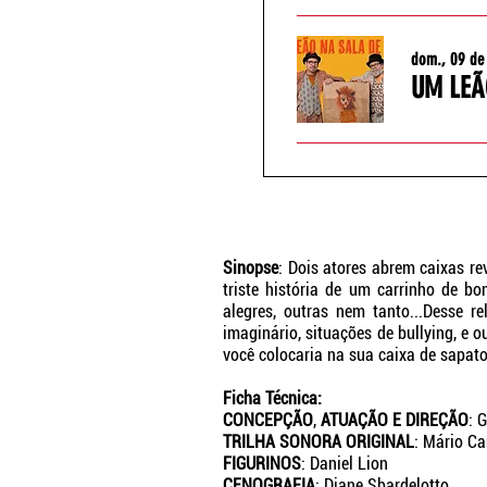
dom., 09 de
UM LEÃ
Sinopse
: Dois atores abrem caixas r
triste história
de um carrinho de bo
alegres, outras nem
tanto...Desse r
imaginário, situações de bullying, e
o
você colocaria na sua caixa de sapat
Ficha Técnica:
CONCEPÇÃO
,
ATUAÇÃO E
DIREÇÃO
: 
TRILHA SONORA ORIGINAL
: Mário Ca
FIGURINOS
: Daniel Lion
CENOGRAFIA
: Diane Sbardelotto