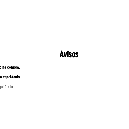
Avisos
do na compra.
do espetáculo
spetáculo.