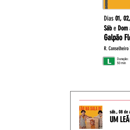
Dias
01, 02
Sáb
e
Dom
Galpão Fl
R. Conselheiro 
Duração:
50 min
sáb., 08 de 
UM LEÃ