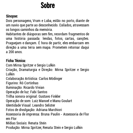
Sobre
Sinopse:
Dois personagens, Vrum e Luba, estão no porto, diante de
um navio que parte ao desconhecido. Exilados, atravessam
os longos caminhos da memória.
Habitantes de diásporas sem fim, recordam fragmentos de
uma história passada: lendas, fotos, cartas, canções.
Praguejam e dançam. É hora de partir, eles embarcam em
direção a uma terra sem mapa. Prometem retornar daqui
a 200 anos.
Ficha Técnica:
Com Mirna Spritzer e Sergio Lulkin
Criação, Dramaturgia e Direção: Mirna Spritzer e Sergio
Lulkin
Colaboração Artística: Carlos Mödinger
Figurino: Rô Cortinhas
Iluminação: Ricardo Vivian
Operação de luz: Fabi Santos
Trilha sonora original: Gustavo Finkler
Operação de som: Luiz Manoel e Manu Goulart
Identidade Visual: Leandro Selister
Fotos de divulgação: Adriana Marchiori
Assessoria de imprensa: Bruna Paulin - Assessoria de Flor
em Flor
Mídias Sociais: Renata Stein
Produção: Mirna Spritzer, Renata Stein e Sergio Lulkin