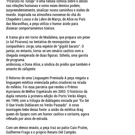
"Pirarucu no Tucupi" é uma fábula cômica sobre o abuso
nas relações humanas e como esses desvios podem,
surpreendentemente, sinalizar novos caminhos e visões de
mundo. Inspirada na atmosfera nonsense do chá do
Chapeleiro Louco e da Lebre de Março, de Alice no País
das Maravilhas, a peça utiliza o humor ácido para
dissecar comportamentos tóxicos.
A trama gira em torno de Madalena, que prepara um peixe
(o tal Pirarucu) na tentativa de reconquistar seu
companheiro Jorge, uma espécie de "gigolô barato". O
jantar, no entanto, torna-se um cenário caótico com a
chegada inesperada de duas figuras: Scheila, uma garota
de programa
ambiciosa, e Dona Alice, a síndica do prédio que também é
amante do cafajeste.
O Retorno de uma Linguagem Premiada A peça resgata a
linguagem estética vivenciada pelos criadores na virada
do milênio. Foi essa parceria que rendeu o Prêmio
Açorianos de Melhor Espetáculo em 2003. O histórico da
dupla remonta à primeira edição do Porto Verão Alegre,
em 1999, com a trilogia de dublagens iniciada por "Eu Sei
O Que Vocês Dublaram no Verão Passado". A nova
montagem bebe dessa fonte: a união da estética drag
queen do lipsync com um humor caótico e cortante, agora
refinado por anos de estrada.
Com um elenco enxuto, a peça traz ao palco Caio Prates,
Guilherme Fraga e o próprio Renato Del Campão.