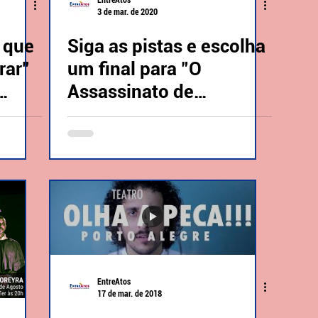
EntreAtos
3 de mar. de 2020
 que
Siga as pistas e escolha
rar”
um final para "O
Assassinato de
ador
Santiago"
EntreAtos
17 de mar. de 2018