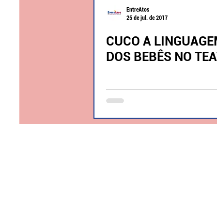
EntreAtos
25 de jul. de 2017
CUCO A LINGUAG
DOS BEBÊS NO TE
Espetáculos
EntreAtos
Página Inicial
Quem somos
Programação
Fotos de espetáculos
Bilheteria
Ensaio Fotográfico
Retirada de ingressos
Gravação de espetáculos
Outros serviços