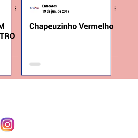
EntreAtos
19 de jun. de 2017
EM
Chapeuzinho Vermelho
ATRO
Fal
Ponto de Encontro
EntreAtos
Blog
Cadastre-se
CNPJ:
284477490001/09
Fale conosco
End.: Rua Dr. Vale - Bairro
Floresta
(51)
9 99848922
(
10h
às
19h)
Porto Alegre/RS