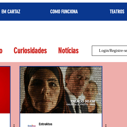
EM CARTAZ
COMO FUNCIONA
TEATROS
o
Curiosidades
Notícias
Login/Registre-s
EntreAtos