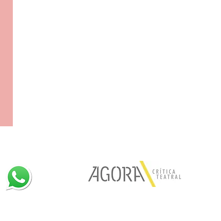
e conosco aqui:
Visite também: