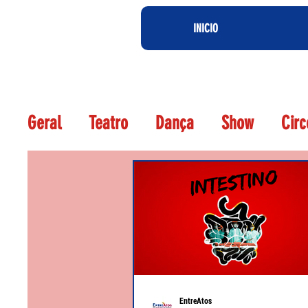
INICIO
Geral
Teatro
Dança
Show
Circ
Agora Crítica Teatral
EntreAtos