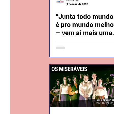
EntreAtos
3 de mar. de 2020
“Junta todo mundo
é pro mundo melho
– vem aí mais uma
edição do Sarau Vo