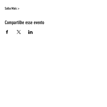
Saiba Mais >
Compartilhe esse evento
Espetáculos
Página Inicial
Programação
Bilheteria
Retirada de ingressos
EntreAtos
Quem somos
Fotos de espetáculos
Ensaio Fotográfico