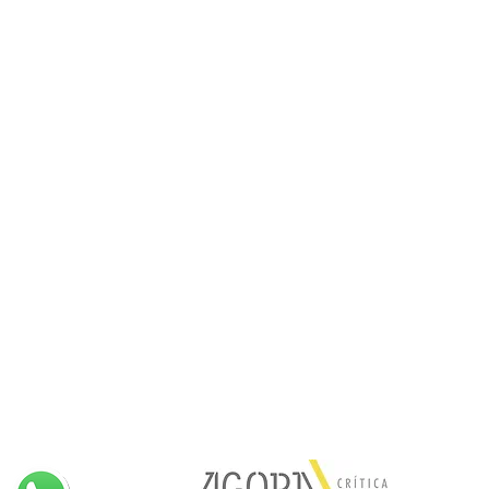
e conosco aqui:
Visite também: