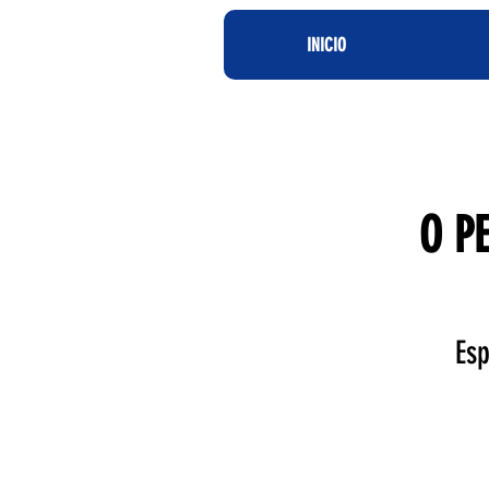
INICIO
O P
Es