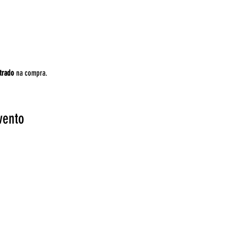
trado
 na compra. 
vento
Fal
Ponto de Encontro
EntreAtos
Blog
Cadastre-se