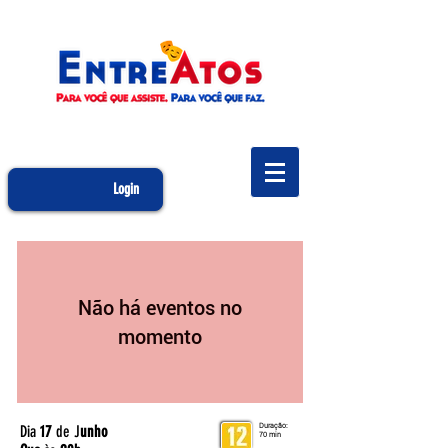
Login
Não há eventos no
momento
Dia
17
de J
unho
Duração:
70 min