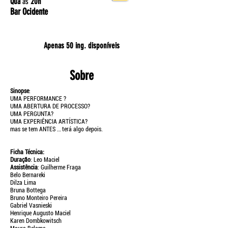
Qua
às
20h
Bar Ocidente
Apenas 50 ing. disponíveis
Sobre
Sinopse
:
UMA PERFORMANCE ?
UMA ABERTURA DE PROCESSO?
UMA PERGUNTA?
UMA EXPERIÊNCIA ARTÍSTICA?
mas se tem ANTES … terá algo depois.
Ficha Técnica:
Duração
: Leo Maciel
Assistência
: Guilherme Fraga
Belo Bernareki
Dilza Lima
Bruna Bottega
Bruno Monteiro Pereira
Gabriel Vasnieski
Henrique Augusto Maciel
Karen Dombkowitsch