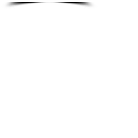
Espetáculos
Página Inicial
Programação
Bilheteria
Retirada de ingressos
EntreAtos
Quem somos
Fotos de espetáculos
Ensaio Fotográfico
Gravação de espetáculos