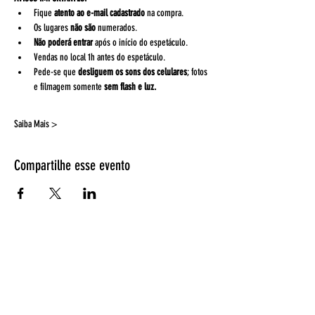
Fique 
atento ao e-mail cadastrado
 na compra.
Os lugares 
não são
 numerados.
Não poderá entrar 
após o início do espetáculo.
Vendas no local 1h antes do espetáculo. 
Pede-se que 
desliguem os sons dos celulares
; fotos 
e filmagem somente 
sem flash e luz.
Saiba Mais >
Compartilhe esse evento
Espetáculos
Página Inicial
Programação
Bilheteria