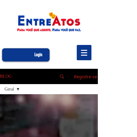
Login
Registre-se
BLOG
Geral
Geral
Teatro
Dança
Show
Circo