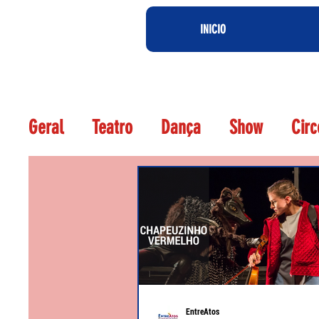
INICIO
Geral
Teatro
Dança
Show
Circ
Agora Crítica Teatral
EntreAtos