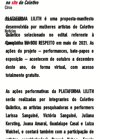
no 
site
 do Coletivo
Circo
PLATAFORMA LILITH
 é uma proposta-manifesto 
Curiosidades
desenvolvida por mulheres artistas do 
Coletivo 
Notícias
Quântico 
selecionado no edital referente à 
Campanha EU SOU RESPEITO 
em maio de 2021. As 
Agora Crítica Teatral
ações do projeto – performances, bate-papos e 
exposição – acontecem de 
outubro a dezembro 
deste ano, de forma virtual, com acesso 
totalmente gratuito.
As ações performativas da PLATAFORMA LILITH 
serão realizadas por integrantes do Coletivo 
Quântico, as artistas pesquisadoras e performers 
Larissa Sanguiné, Victória Sanguiné, Juliana 
Kersting, Joana Amaral, Guadalupe Casal e Luiza 
Waichel
, e contará também com a participação de 