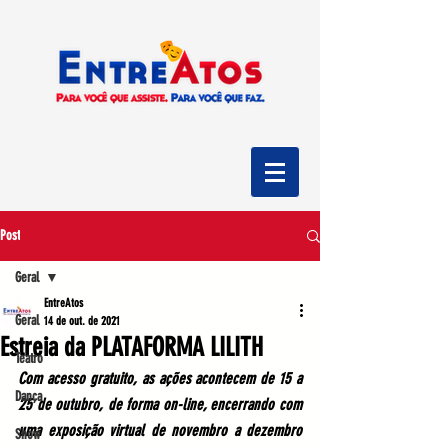
Post
Geral
EntreAtos
Geral
14 de out. de 2021
Estreia da PLATAFORMA LILITH
Teatro
Com acesso gratuito, as ações acontecem de 15 a 
Dança
25 de outubro, de forma on-line, encerrando com 
uma exposição virtual de novembro a dezembro 
Show