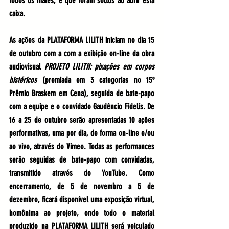
todos os males, e que foram soltos ao abrir esta 
caixa.
As ações da 
PLATAFORMA LILITH iniciam no dia 15 
de outubro
 com a com a exibição on-line da obra 
audiovisual 
PROJETO LILITH: pixações em corpos 
histéricos
 (premiada em 3 categorias no 15º 
Prêmio Braskem em Cena), seguida de 
bate-papo 
com a 
equipe
 e o convidado
 Gaudêncio Fidelis
. De 
16 a 25 de outubro 
serão apresentadas
 10 ações 
performativas
, uma por dia, de forma on-line e/ou 
ao vivo, através do Vimeo. Todas as performances 
serão 
seguidas de bate-papo
 com convidadas, 
transmitido através do YouTube. Como 
encerramento, 
de 5 de novembro a 5 de 
dezembro,
 ficará disponível uma 
exposição virtual, 
homônima ao projeto, onde todo o material 
produzido na PLATAFORMA LILITH será veiculado 