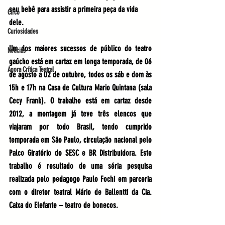
seu bebê para assistir a primeira peça da vida 
Circo
dele. 
Curiosidades
Um dos maiores sucessos de público do teatro 
Notícias
gaúcho está em cartaz em longa temporada, de 06 
Agora Crítica Teatral
de agosto a 02 de outubro, todos os sáb e dom às 
15h e 17h na Casa de Cultura Mario Quintana (sala 
Cecy Frank). O trabalho está em cartaz desde 
2012, a montagem já teve três elencos que 
viajaram por todo Brasil, tendo cumprido 
temporada em São Paulo, circulação nacional pelo 
Palco Giratório do SESC e BR Distribuidora. Este 
trabalho é resultado de uma séria pesquisa 
realizada pelo pedagogo Paulo Fochi em parceria 
com o diretor teatral Mário de Ballentti da Cia. 
Caixa do Elefante – teatro de bonecos. 