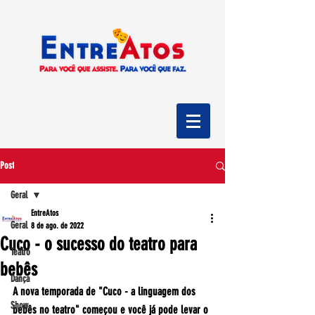
Post
Geral
EntreAtos
Geral
8 de ago. de 2022
Cuco - o sucesso do teatro para
Teatro
bebês
Dança
A nova temporada de "Cuco - a linguagem dos 
Show
bebês no teatro" começou e você já pode levar o 