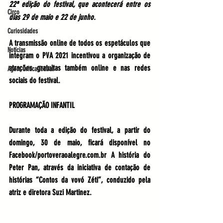
22ª edição do festival, que acontecerá entre os 
Circo
dias 29 de maio e 22 de junho.
Curiosidades
A transmissão online de todos os espetáculos que 
Notícias
integram o PVA 2021 incentivou a organização de 
atrações gratuitas também online e nas redes 
Agora Crítica Teatral
sociais do festival.
PROGRAMAÇÃO INFANTIL
Durante toda a edição do festival, a partir do 
domingo, 30 de maio, ficará disponível no 
Facebook/portoveraoalegre.com.br
 A história do 
Peter Pan, através da iniciativa de contação de 
histórias “Contos da vovó Zéti”, conduzido pela 
atriz e diretora Suzi Martinez. 