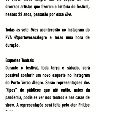
diversos artistas que fizeram a história do festival, 
nesses 22 anos, passarão por essa 
live
.
Todas as sete 
lives
 acontecerão no 
Instagram do 
PVA
@portoveraoalegre
 e terão uma hora de 
duração.
Esquetes Teatrais
Durante o festival, toda terça e sábado, será 
possível conferir um novo esquete no Instagram 
do Porto Verão Alegre. Serão representações dos 
“tipos” de públicos que até então, antes da 
pandemia, podia se ver nos teatros e nas casas de 
show. A representação será feita pelo ator Philipe 
Philipsen.  
O PVA 2020 usará as hashtags  
#PVA22anospresente
#portoverãoalegre
#pva2021