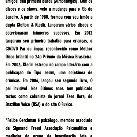
amigos, sua primeira banda (Almôndegas). Com os 
discos e os shows, veio a mudança para o Rio de 
Janeiro. A partir de 1980, formou com seu irmão a 
dupla Kleiton & Kledir. Lançaram vários discos e 
colecionaram inúmeros sucessos. Em 2012 
lançaram seu primeiro trabalho para crianças, o 
CD/DVD Par ou ímpar, reconhecido como Melhor 
Disco Infantil no 24o Prêmio da Música Brasileira. 
Em 2003, Kledir estreou no campo literário com a 
publicação de Tipo assim, uma coletânea de 
crônicas. Em 2006, lançou seu segundo livro, O 
pai invisível. Nos últimos anos tem publicado 
textos como colunista do jornal Zero Hora, do 
Brazilian Voice (USA) e do site O Fuxico.
*Felipe Gerchman é psicólogo, membro associado 
da Sigmund Freud Associação Psicanalítica e 
mediador do grupo de investigação Arte e 