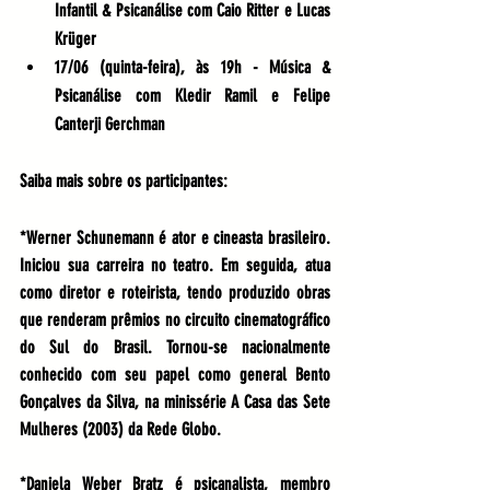
Infantil & Psicanálise com Caio Ritter e Lucas 
Krüger
17/06 (quinta-feira), às 19h - Música & 
Psicanálise com 
Kledir Ramil 
e Felipe 
Canterji Gerchman
Saiba mais sobre os participantes:
*Werner Schunemann é 
ator
 e 
cineasta
brasileiro
. 
Iniciou sua carreira no teatro. Em seguida, atua 
como diretor e roteirista, tendo produzido obras 
que renderam prêmios no circuito cinematográfico 
do Sul do 
Brasil
. Tornou-se nacionalmente 
conhecido com seu papel como general 
Bento 
Gonçalves da Silva
, na 
minissérie
A Casa das Sete 
Mulheres
 (2003) da 
Rede Globo
.
*Daniela Weber Bratz é psicanalista, membro 