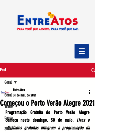
Post
Geral
EntreAtos
Geral
31 de mai. de 2021
Começou o Porto Verão Alegre 2021
Teatro
Programação Gratuita do Porto Verão Alegre 
Dança
começa neste domingo, 30 de maio. 
Lives e 
atividades gratuitas integram a programação da 
Show