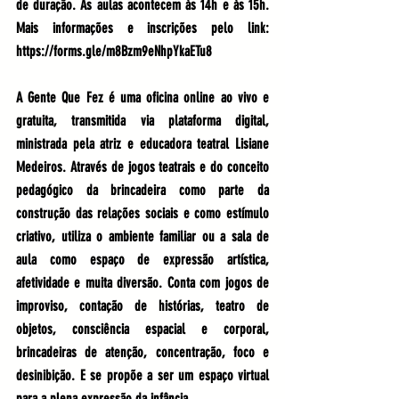
de duração. As aulas acontecem às 14h e às 15h. 
Mais informações e inscrições pelo link:  
https://forms.gle/m8Bzm9eNhpYkaETu8
A Gente Que Fez é uma oficina online ao vivo e 
gratuita, transmitida via plataforma digital, 
ministrada pela atriz e educadora teatral Lisiane 
Medeiros. Através de jogos teatrais e do conceito 
pedagógico da brincadeira como parte da 
construção das relações sociais e como estímulo 
criativo, utiliza o ambiente familiar ou a sala de 
aula como espaço de expressão artística, 
afetividade e muita diversão. Conta com jogos de 
improviso, contação de histórias, teatro de 
objetos, consciência espacial e corporal, 
brincadeiras de atenção, concentração, foco e 
desinibição. E se propõe a ser um espaço virtual 
para a plena expressão da infância.