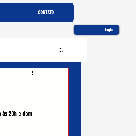
CONTATO
Login
áb às 20h e dom 