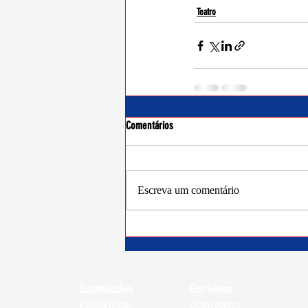
Teatro
Comentários
Escreva um comentário
Espetáculos
EntreAtos
Página Inicial
Quem somos