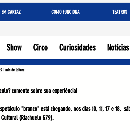
EM CARTAZ
COMO FUNCIONA
TEATROS
Show
Circo
Curiosidades
Notícias
22
1 min de leitura
áculo? comente sobre sua experiência!
petáculo "branco" está chegando, nos dias 10, 11, 17 e 18,  s
 Cultural (Riachuelo 579). 