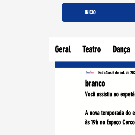
INICIO
Geral
Teatro
Dança
Agora Crítica Teatral
EntreAtos
5 de set. de 20
branco
Você assistiu ao espet
A nova temporada do es
às 19h no Espaço Cerco