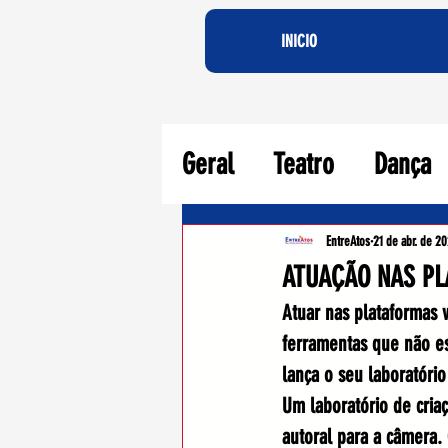
INICIO
Geral
Teatro
Dança
Agora Crítica Teatral
EntreAtos
21 de abr. de 20
ATUAÇÃO NAS PL
Atuar nas plataformas v
ferramentas que não est
lança o seu laboratório
Um laboratório de criaç
autoral para a câmera.