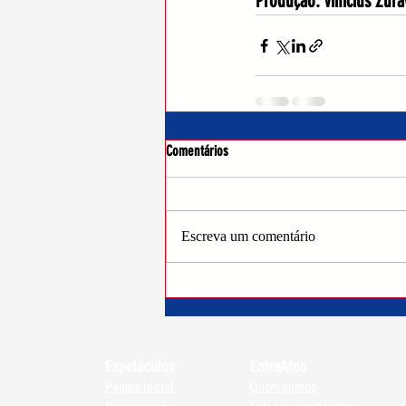
Produção: Vinicius Zura
Comentários
Escreva um comentário
Espetáculos
EntreAtos
Página Inicial
Quem somos