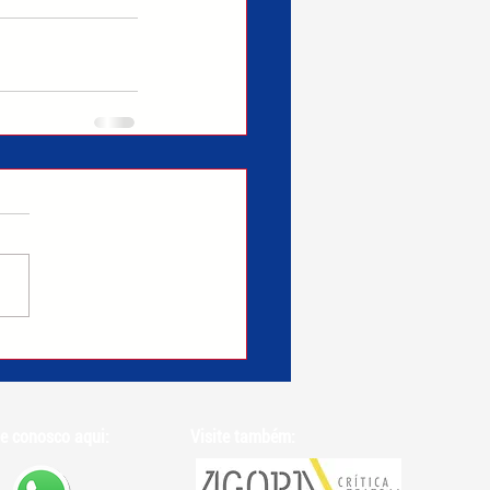
e conosco aqui:
Visite também: