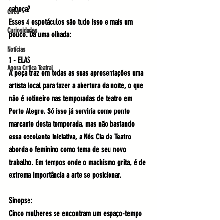
cabeça?
Circo
Esses 4 espetáculos são tudo isso e mais um 
Curiosidades
pouco. Dá uma olhada:
Notícias
1 - ELAS
Agora Crítica Teatral
A peça traz em todas as suas apresentações uma 
artista local para fazer a abertura da noite, o que 
não é rotineiro nas temporadas de teatro em 
Porto Alegre. Só isso já serviria como ponto 
marcante desta temporada, mas não bastando 
essa excelente iniciativa, a Nós Cia de Teatro 
aborda o feminino como tema de seu novo 
trabalho. Em tempos onde o machismo grita, é de 
extrema importância a arte se posicionar. 
Sinopse:
Cinco mulheres se encontram um espaço-tempo 