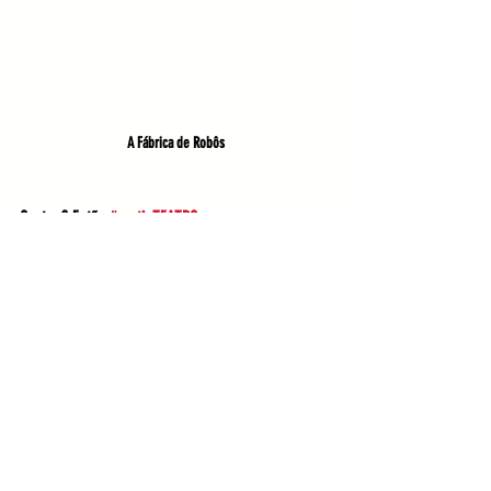
A Fábrica de Robôs
Gostou? Então 
#partiuTEATRO
Cadastre-se no nosso site e receba nosso 
conteúdo:
https://www.entreatosdivulga.com.br/cadastro