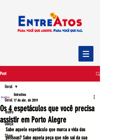
Post
Geral
EntreAtos
Geral
17 de abr. de 2019
Os 4 espetáculos que você precisa
Teatro
assistir em Porto Alegre
Dança
Sabe aquele espetáculo que marca a vida das 
Show
pessoas? Sabe aquela peça que não sai da sua 