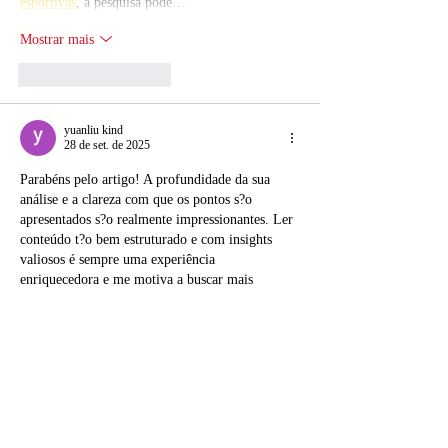
esportivas
, a pesquisa pode…
Mostrar mais
Curtir
Responder
yuanliu kind
28 de set. de 2025
Parabéns pelo artigo! A profundidade da sua 
análise e a clareza com que os pontos s?o 
apresentados s?o realmente impressionantes. Ler 
conteúdo t?o bem estruturado e com insights 
valiosos é sempre uma experiência 
enriquecedora e me motiva a buscar mais 
informa??es de alta qualidade. Em um mundo 
com tanto ruído, encontrar fontes confiáveis que 
realmente agreguem conhecimento é um grande 
diferencial. Essa busca constante por 
aprimoramento e por ferramentas que facilitem 
o acesso a informa??es precisas me levou a 
descobrir…