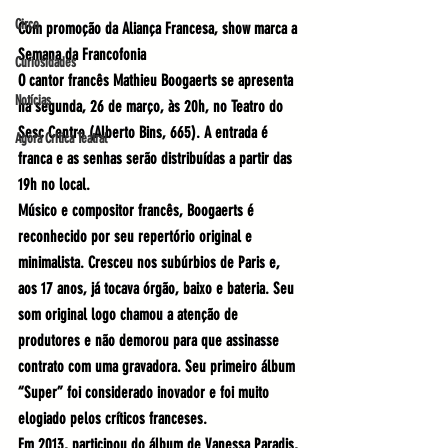
Circo
Com promoção da Aliança Francesa, show marca a 
Semana da Francofonia
Curiosidades
O cantor francês Mathieu Boogaerts se apresenta 
Notícias
na segunda, 26 de março, às 20h, no Teatro do 
Sesc Centro (Alberto Bins, 665). A entrada é 
Agora Crítica Teatral
franca e as senhas serão distribuídas a partir das 
19h no local.
Músico e compositor francês, Boogaerts é 
reconhecido por seu repertório original e 
minimalista. Cresceu nos subúrbios de Paris e, 
aos 17 anos, já tocava órgão, baixo e bateria. Seu 
som original logo chamou a atenção de 
produtores e não demorou para que assinasse 
contrato com uma gravadora. Seu primeiro álbum 
“Super” foi considerado inovador e foi muito 
elogiado pelos críticos franceses.
Em 2013, participou do álbum de Vanessa Paradis, 