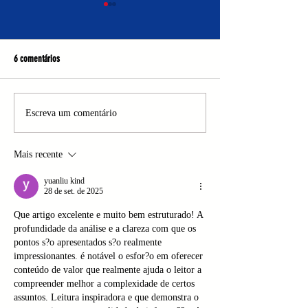
6 comentários
Sesc/RS lança iniciativas de
Sambaracotu, crítica p
Escreva um comentário
incentivo à retomada do setor
Crítica Teatral
cultural após as enchentes
Mais recente
yuanliu kind
28 de set. de 2025
Que artigo excelente e muito bem estruturado! A 
profundidade da análise e a clareza com que os 
pontos s?o apresentados s?o realmente 
impressionantes. é notável o esfor?o em oferecer 
conteúdo de valor que realmente ajuda o leitor a 
compreender melhor a complexidade de certos 
assuntos. Leitura inspiradora e que demonstra o 