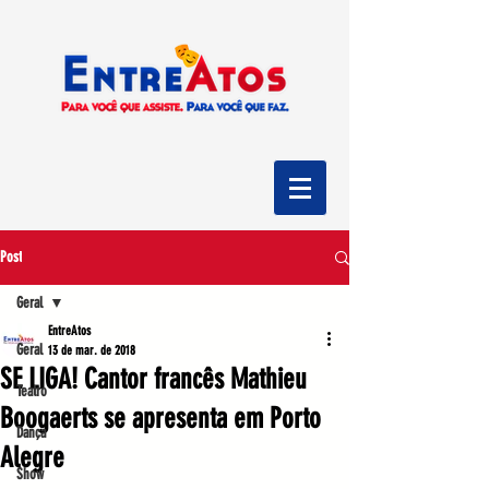
Post
Geral
EntreAtos
Geral
13 de mar. de 2018
SE LIGA! Cantor francês Mathieu
Teatro
Boogaerts se apresenta em Porto
Dança
Alegre
Show