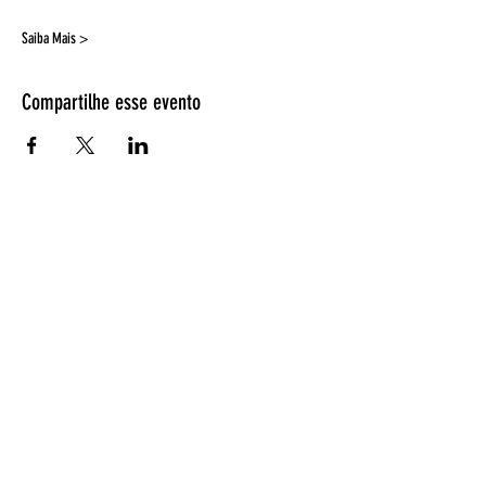
Saiba Mais >
Compartilhe esse evento
Espetáculos
Página Inicial
Programação
Bilheteria
Retirada de ingressos
EntreAtos
Quem somos
Fotos de espetáculos
Ensaio Fotográfico