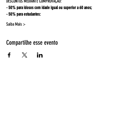
DESCONTOS MEDIANTE COMPROVAÇAO:
- 50% para idosos com idade igual ou superior a 60 anos;
- 50% para estudantes:
Saiba Mais >
Compartilhe esse evento
Espetáculos
Página Inicial
Programação
Bilheteria
Retirada de ingressos
EntreAtos
Quem somos