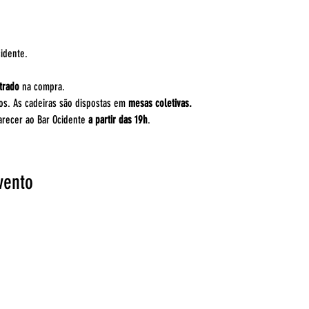
idente.
trado
 na compra.
s. As cadeiras são dispostas em 
mesas coletivas.
recer ao Bar Ocidente 
a partir das 19h
.
vento
Fal
Ponto de Encontro
EntreAtos