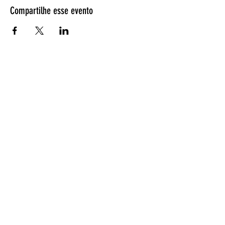
Compartilhe esse evento
Espetáculos
Página Inicial
Programação
Bilheteria
Retirada de ingressos
EntreAtos
Quem somos
Fotos de espetáculos
Ensaio Fotográfico
Gravação de espetáculos
Outros serviços