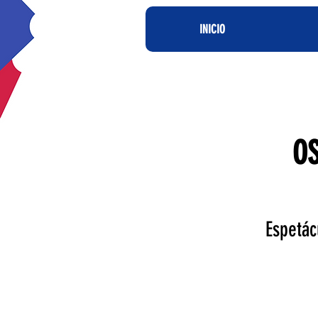
INICIO
OS
Espetác