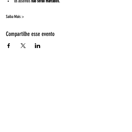
Os assentos 
não serão marcados.
Saiba Mais >
Compartilhe esse evento
Espetáculos
Página Inicial
Programação
Bilheteria
Retirada de ingressos
EntreAtos
Quem somos
Fotos de espetáculos