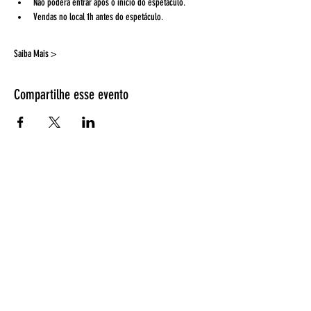
Não poderá entrar após o início do espetáculo.
Vendas no local 1h antes do espetáculo. 
Saiba Mais >
Compartilhe esse evento
Espetáculos
Página Inicial
Programação
Bilheteria
Retirada de ingressos
EntreAtos
Quem somos