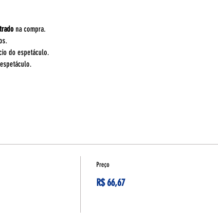
trado
 na compra.
os.
cio do espetáculo.
espetáculo. 
Preço
R$ 66,67