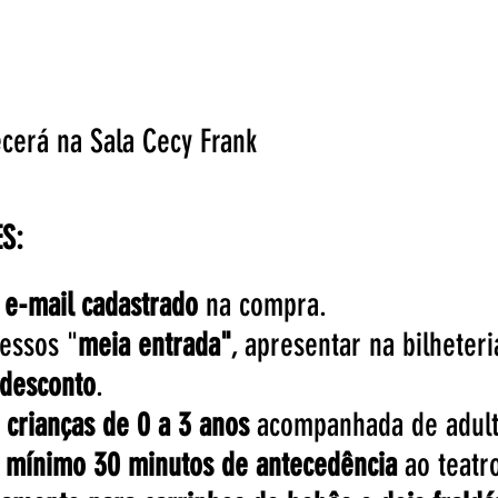
ecerá na Sala Cecy Frank
S:
 e-mail cadastrado
na compra.
essos "
meia entrada"
, apresentar na bilheter
desconto
.
a
crianças de 0 a 3 anos
acompanhada de adult
mínimo 30 minutos de antecedência
ao teatr