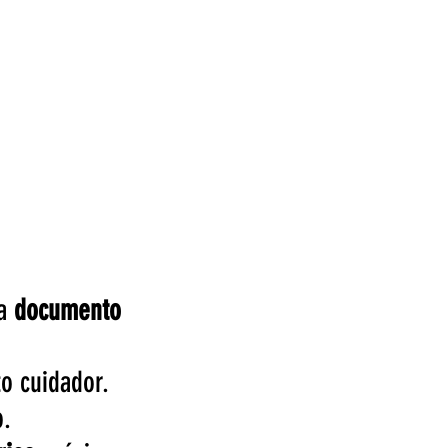
ia
documento
o cuidador.
o.