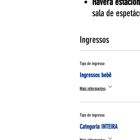
Haverá estacio
sala de espetác
Por questões sa
durante todo o 
Ingressos
O texto do esp
domingo é ofer
Tipo de ingresso
para orientar o
Ingressos bebê
Durante a sessã
Mais informações
O celular não s
Na sala de espe
bolsas e calçad
Tipo de ingresso
Se durante a s
Categoria INTEIRA
fora da sala e 