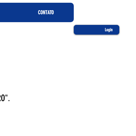
CONTATO
Login
RO".