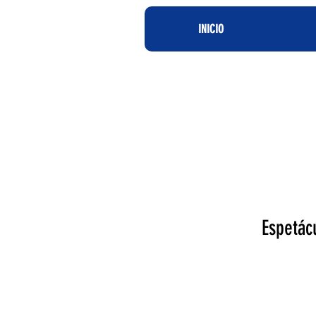
INICIO
Espetác