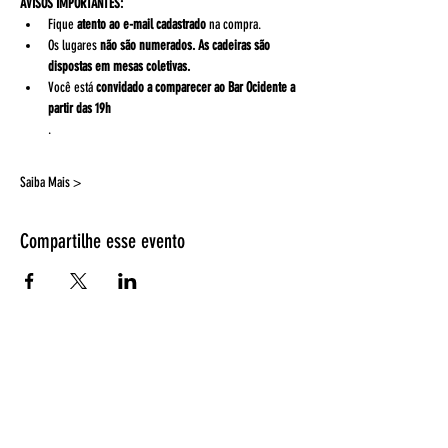
AVISOS IMPORTANTES:
Fique 
atento ao e-mail cadastrado
 na compra.
Os lugares 
não são numerados. As cadeiras são 
dispostas em mesas coletivas.
Você está 
convidado a comparecer ao Bar Ocidente a 
partir das 19h
.
Saiba Mais >
Compartilhe esse evento
Espetáculos
Página Inicial
Programação
Bilheteria