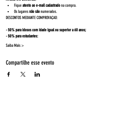
Fique 
atento ao e-mail cadastrado
 na compra.
Os lugares 
não são
 numerados. 
DESCONTOS MEDIANTE COMPROVAÇAO:
- 50% para idosos com idade igual ou superior a 60 anos;
- 50% para estudantes:
Saiba Mais >
Compartilhe esse evento
Espetáculos
Página Inicial
Programação
Bilheteria
Retirada de ingressos