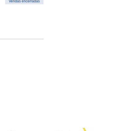
Vendas encerradas
e conosco aqui:
Visite também: