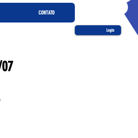
CONTATO
Login
/07
o