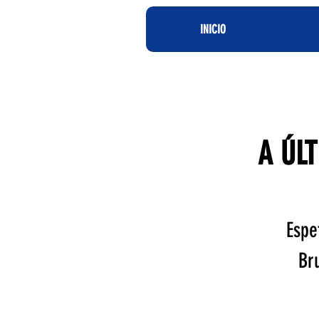
INICIO
A ÚLT
Espe
Br