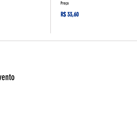
Preço
R$ 33,60
vento
Fal
Ponto de Encontro
EntreAtos
Blog